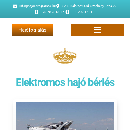
info@hajosprogramok.hu
8230 Balatonfüred, Széchenyi utca 29.
+36 70 28 65 773
+36 20 349 0419
Hajófoglalás
Elektromos hajó bérlés