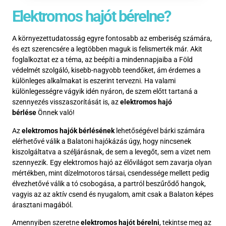
Elektromos hajót bérelne?
A környezettudatosság egyre fontosabb az emberiség számára,
és ezt szerencsére a legtöbben maguk is felismerték már. Akit
foglalkoztat ez a téma, az beépíti a mindennapjaiba a Föld
védelmét szolgáló, kisebb-nagyobb teendőket, ám érdemes a
különleges alkalmakat is eszerint tervezni. Ha valami
különlegességre vágyik idén nyáron, de szem előtt tartaná a
szennyezés visszaszorítását is, az
elektromos hajó
bérlése
Önnek való!
Az
elektromos hajók bérlésének
lehetőségével bárki számára
elérhetővé válik a Balatoni hajókázás úgy, hogy nincsenek
kiszolgáltatva a széljárásnak, de sem a levegőt, sem a vizet nem
szennyezik. Egy elektromos hajó az élővilágot sem zavarja olyan
mértékben, mint dízelmotoros társai, csendessége mellett pedig
élvezhetővé válik a tó csobogása, a partról beszűrődő hangok,
vagyis az az aktív csend és nyugalom, amit csak a Balaton képes
árasztani magából.
Amennyiben szeretne
elektromos hajót bérelni
, tekintse meg az